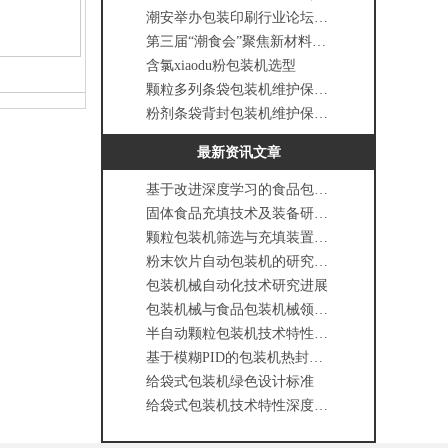
潮安举办包装印刷行业论坛，聚焦“数智赋能”转型路径
第三届“潮食会”聚焦新材料与智能包装机械，助推潮安产业升级
含氯xiaodu粉包装机选型
颗粒多列条袋包装机维护保养规程
粉剂条袋背封包装机维护保养规程
最新资讯文章
基于改进深度学习的食品包装缺陷智能在线检测方法
固体食品充填技术及装备研究现状与发展趋势
颗粒包装机筛选与充填装置设计文献综述
粉末饮片自动包装机的研究与设计
包装机械自动化技术研究进展
包装机械与食品包装机械领域34项行业标准正式发布
半自动颗粒包装机技术特性与设备结构
基于模糊PID的包装机热封切刀温度控制
给袋式包装机绿色设计标准
给袋式包装机技术特性深度解析与应用前景