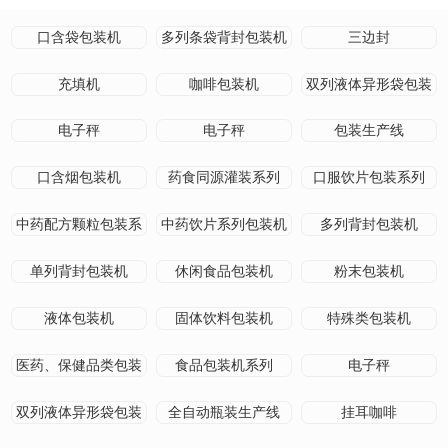
口含袋包装机
多列条袋背封包装机
三边封
充填机
咖啡包装机
双列液体异形袋包装
机
电子秤
电子秤
包装生产线
口含烟包装机
药食同源灌装系列
口服饮片包装系列
中药配方颗粒包装系
中药饮片系列包装机
多列背封包装机
列
单列背封包装机
休闲食品包装机
粉末包装机
液体包装机
固体饮料包装机
特殊类包装机
医药、保健品类包装
食品包装机系列
电子秤
机
双列液体异形袋包装
全自动瓶装生产线
挂耳咖啡
机