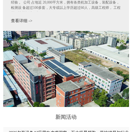
经验 。 公司 占地近 20,000平方米，拥有各类机加工设备，装配设备，
检测设 备超过100多套，大专或以上学历超过60人，高级工程师， 工程
师，技师超过50人。
公司位于粤港澳大湾区中心位置，集合一群具备创造力的团队，公司的
查看详细 ->
产品销售往全国乃至全世界，国内在广州、武汉、安徽、昆明等地有服
务网点，国外包括美国、德国、泰国、菲律宾、马来西亚、香港等地有
代理单位；跟各大品牌企业均有供货合作。
新闻活动