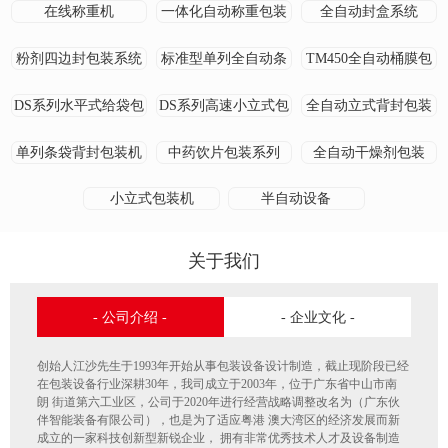
在线称重机
一体化自动称重包装
全自动封盒系统
系统
粉剂四边封包装系统
标准型单列全自动条
TM450全自动桶膜包
形袋式包装机
装机
DS系列水平式给袋包
DS系列高速小立式包
全自动立式背封包装
装机
装机
机
单列条袋背封包装机
中药饮片包装系列
全自动干燥剂包装
小立式包装机
半自动设备
关于我们
- 公司介绍 -
- 企业文化 -
创始人江沙先生于1993年开始从事包装设备设计制造，截止现阶段已经
在包装设备行业深耕30年，我司成立于2003年，位于广东省中山市南
朗 街道第六工业区，公司于2020年进行经营战略调整改名为（广东伙
伴智能装备有限公司），也是为了适应粤港 澳大湾区的经济发展而新
成立的一家科技创新型新锐企业， 拥有非常优秀技术人才及设备制造