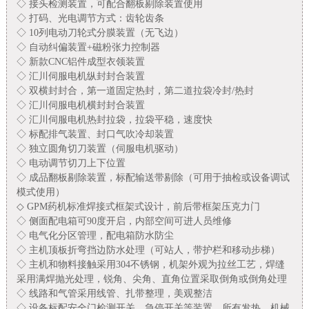
◇ 接头检测装置，可配合翻板剔除装置使用
◇ 打码、光电调节方式：齿轮齿条
◇
10
列电动刀轮式分膜装置（无飞边）
◇ 自动纠偏装置
+
磁粉张力控制器
◇ 新款
CNC
铝件成型衣领装置
◇ 汇川伺服电机纵封封合装置
◇ 双横封封合，第一道固定热封，第二道拉袋冷封
/
热封
◇ 汇川伺服电机横封封合装置
◇ 汇川伺服电机热封拉袋，拉袋平稳，速度快
◇ 标配排气装置、封口气吹冷却装置
◇ 独立圆角切刀装置（伺服电机驱动）
◇ 电动调节切刀上下位置
◇ 成品翻板剔除装置，标配输送带剔除（可用于抽检或设备调试
模式使用）
◇
GPM
药机标准焊接式框架式设计，前后带框架压克力门
◇ 侧面配电箱可
90
度开启，内部空间可进人员维修
◇ 电气化分区管理，配电箱防水防尘
◇ 主机顶板折弯挡边防水处理（可站人，带护栏和移动步梯）
◇ 主机和物料接触采用
304
不锈钢，机架外观为拉丝工艺，焊缝
采用满焊抛光处理，锐角、尖角、直角位置采取倒角或倒角处理
◇ 线路和气管采用线管、扎带整理，美观整洁
◇ 设备标配安全门检测开关，急停开关等装置，所有发热、机械