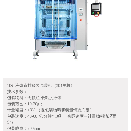
10
列液体背封条袋包装机（
304
主机）
技术参数：
包装物料：
无颗粒
,
低粘度液体
包装范围：
10-20g
；
计量精度：±
3%
（视包装物料和装量情况而定）
包装速度：
40-60
切
/
分钟
* 10
列（实际速度与计量物料情况而
定）
包装膜宽：
700mm