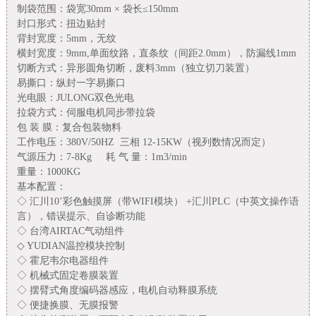
制袋范围：袋宽
30mm
× 袋长≤
150mm
封口形式：扭边贴封
背封宽度：
5mm
，无纹
横封宽度：
9mm,
单面纹路，直条纹（间距
2.0mm
），防漏线
1mm
切断方式：异形圆角切断，废料
3mm
（独立切刀装置）
易撕口：纵封一字易撕口
光电眼：
JULONG
双色光电
拉袋方式：伺服电机同步带拉袋
包 装 膜：复合包装物料
工作电压：
380V/50HZ
三相
12-15KW
（视列数情况而定）
气源压力：
7-8Kg
耗 气 量：
1m3/min
重量：
1000KG
基本配置：
◇ 汇川
10
’彩色触摸屏（带
WIFI
模块）
+
汇川
PLC
（中英文操作语
言），错误提示、自诊断功能
◇ 台湾
AIRTAC
气动组件
◇
YUDIAN
温控模块控制
◇ 霍尼韦尔电器组件
◇ 机械式固定卷膜装置
◇ 摆臂式角度编码器感应，电机自动释膜系统
◇ 便捷换膜、无膜报警