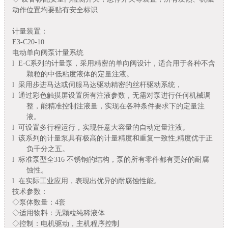
动作位置均要贴有安全标识
计量装置：
E3-C20-10
电动单向阀泵计量系统
l
E-C
系列的计量泵，采用精密的单向阀设计，适合用于各种不含
颗粒的中低粘度液体的定量注液。
l
采用步进马达或伺服马达驱动精密的丝杆驱动系统，
l
通过彩色触摸屏设置所有注液参数，无需对泵进行任何机械调
整，能精准控制注液量，实现在各种条件要求下的定量注
液。
l
可设置多行程运行，实现任意大容量的自动定量注液。
l
该系列的计量泵具有极高的计量精度和重复一致性
;
精度优于正
负千分之五。
l
标准泵型全
316
不锈钢的结构，泵的所有零件都有更好的耐腐
蚀性。
l
在实际工业应用，表现出优异的耐腐蚀性能。
技术参数：
◇泵体数量：
4
套
◇适用物料：无颗粒纯稀液体
◇控制：电机驱动，主机程序控制